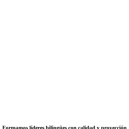
Formamos líderes bilingües con
calidad y proyección